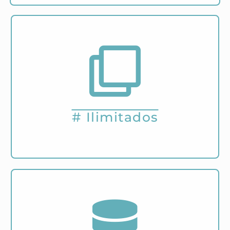
Podrás agregar una cantidad ilimitada de
números de teléfono previamente a una
confirmación y aceptación para la recepción de
las notificaciones.
# Ilimitados